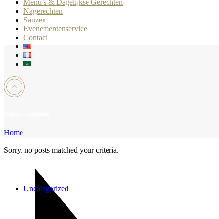
Menu’s & Dagelijkse Gerechten
Nagerechten
Sauzen
Evenementenservice
Contact
Author: madmin
Home
Sorry, no posts matched your criteria.
Categories
Uncategorized
Products