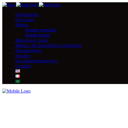
Startpagina
Over ons
Mezze
Warme gerechten
Koude mezze
Mezzeway kom
Menu’s & Dagelijkse Gerechten
Nagerechten
Sauzen
Evenementenservice
Contact