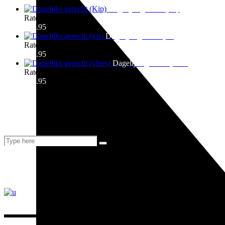
Dagelijks gerecht (Kip)
Rated
4.00
out of 5
€
13.95
Dagelijks gerecht (vis)
Rated
4.00
out of 5
€
19.95
Dagelijks gerecht (vlees)
Rated
4.00
out of 5
€
13.95
Tags
Search
Search
for:
folow us